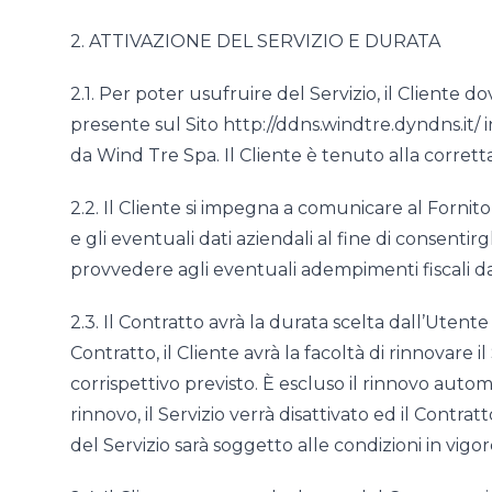
2. ATTIVAZIONE DEL SERVIZIO E DURATA
2.1. Per poter usufruire del Servizio, il Cliente 
presente sul Sito http://ddns.windtre.dyndns.it/ i
da Wind Tre Spa. Il Cliente è tenuto alla corretta 
2.2. Il Cliente si impegna a comunicare al Fornitor
e gli eventuali dati aziendali al fine di consentirg
provvedere agli eventuali adempimenti fiscali da 
2.3. Il Contratto avrà la durata scelta dall’Utente
Contratto, il Cliente avrà la facoltà di rinnovare
corrispettivo previsto. È escluso il rinnovo auto
rinnovo, il Servizio verrà disattivato ed il Contrat
del Servizio sarà soggetto alle condizioni in vig