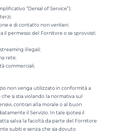
emplificativo “Denial of Service”);
terzi;
one e di contatto non veritieri;
za il permesso del Fornitore o se sprovvisti
 streaming illegali;
a rete;
ità commerciali;
vizio non venga utilizzato in conformità a
che si stia violando la normativa sul
ensivi, contrari alla morale o al buon
tamente il Servizio. In tale ipotesi il
tta salva la facoltà da parte del Fornitore
nte subiti e senza che sia dovuto