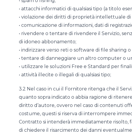
• spam o fishing;
• attacchi informatici di qualsiasi tipo (a titolo es
• violazione dei diritti di proprietà intellettuale di 
• comunicazione di informazioni, dati di registrazi
• rivendere o tentare di rivendere il Servizio, sen
di idoneo abbonamento;
• indirizzare verso reti o software di file sharing o
• tentare di danneggiare un altro computer o un
• utilizzare le soluzioni Free e Standard per final
• attività illecite o illegali di qualsiasi tipo;
3.2 Nel caso in cui il Fornitore ritenga che il Ser
quanto sopra indicato o abbia ragione di ritenere 
diritto d’autore, ovvero nel caso di contenuti off
costume, questi si riserva di interrompere immedia
Contratto si intenderà immediatamente risolto, fa
di chiedere il risarcimento dei danni eventualme